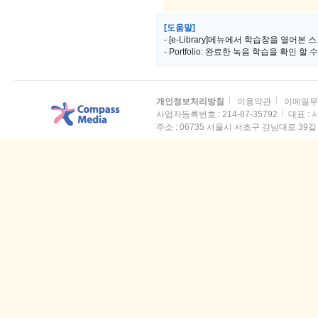
[도움말]
- [e-Library]메뉴에서 학습창을 열어본 스
- Portfolio: 완료한 녹음 학습을 확인 할
개인정보처리방침
이용약관
이메일무
사업자등록번호 : 214-87-35792
대표 :
주소 :
06735 서울시 서초구 강남대로 39길 