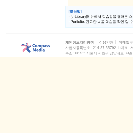
[도움말]
- [e-Library]메뉴에서 학습창을 열어본 스
- Portfolio: 완료한 녹음 학습을 확인 할
개인정보처리방침
이용약관
이메일무
사업자등록번호 : 214-87-35792
대표 :
주소 :
06735 서울시 서초구 강남대로 39길 